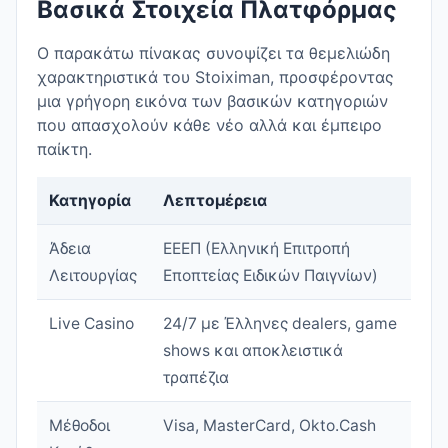
Βασικά Στοιχεία Πλατφόρμας
Ο παρακάτω πίνακας συνοψίζει τα θεμελιώδη
χαρακτηριστικά του Stoiximan, προσφέροντας
μια γρήγορη εικόνα των βασικών κατηγοριών
που απασχολούν κάθε νέο αλλά και έμπειρο
παίκτη.
Κατηγορία
Λεπτομέρεια
Άδεια
ΕΕΕΠ (Ελληνική Επιτροπή
Λειτουργίας
Εποπτείας Ειδικών Παιγνίων)
Live Casino
24/7 με Έλληνες dealers, game
shows και αποκλειστικά
τραπέζια
Μέθοδοι
Visa, MasterCard, Okto.Cash