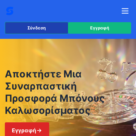
Σύνδεση
Εγγραφή
Αποκτήστε Μια
Συναρπαστική
Προσφορά Μπόνους
Καλωσορίσματος
Εγγραφή