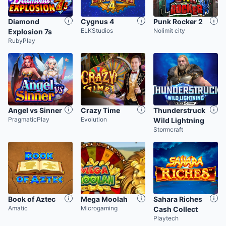
Diamond
Cygnus 4
Punk Rocker 2
ELKStudios
Nolimit city
Explosion 7s
RubyPlay
Angel vs Sinner
Crazy Time
Thunderstruck
PragmaticPlay
Evolution
Wild Lightning
Stormcraft
Book of Aztec
Mega Moolah
Sahara Riches
Amatic
Microgaming
Cash Collect
Playtech