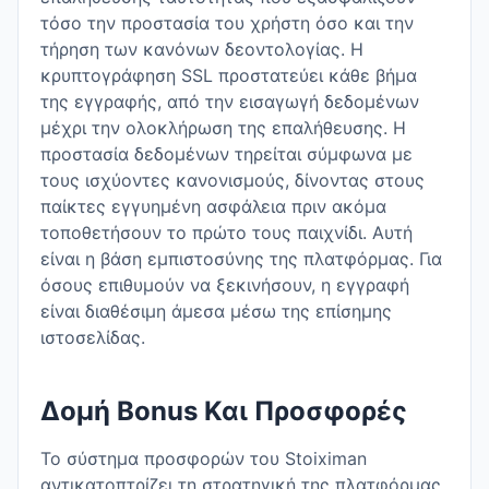
τόσο την προστασία του χρήστη όσο και την
τήρηση των κανόνων δεοντολογίας. Η
κρυπτογράφηση SSL προστατεύει κάθε βήμα
της εγγραφής, από την εισαγωγή δεδομένων
μέχρι την ολοκλήρωση της επαλήθευσης. Η
προστασία δεδομένων τηρείται σύμφωνα με
τους ισχύοντες κανονισμούς, δίνοντας στους
παίκτες εγγυημένη ασφάλεια πριν ακόμα
τοποθετήσουν το πρώτο τους παιχνίδι. Αυτή
είναι η βάση εμπιστοσύνης της πλατφόρμας. Για
όσους επιθυμούν να ξεκινήσουν, η εγγραφή
είναι διαθέσιμη άμεσα μέσω της επίσημης
ιστοσελίδας.
Δομή Bonus Και Προσφορές
Το σύστημα προσφορών του Stoiximan
αντικατοπτρίζει τη στρατηγική της πλατφόρμας