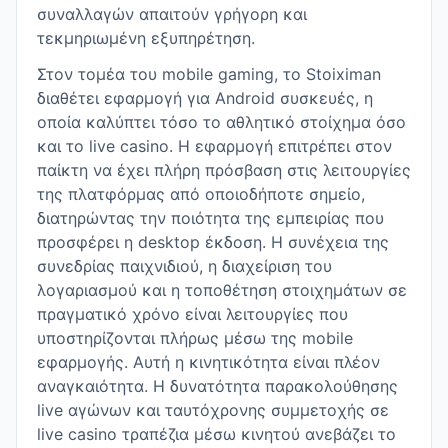
συναλλαγών απαιτούν γρήγορη και
τεκμηριωμένη εξυπηρέτηση.
Στον τομέα του mobile gaming, το Stoiximan
διαθέτει εφαρμογή για Android συσκευές, η
οποία καλύπτει τόσο το αθλητικό στοίχημα όσο
και το live casino. Η εφαρμογή επιτρέπει στον
παίκτη να έχει πλήρη πρόσβαση στις λειτουργίες
της πλατφόρμας από οποιοδήποτε σημείο,
διατηρώντας την ποιότητα της εμπειρίας που
προσφέρει η desktop έκδοση. Η συνέχεια της
συνεδρίας παιχνιδιού, η διαχείριση του
λογαριασμού και η τοποθέτηση στοιχημάτων σε
πραγματικό χρόνο είναι λειτουργίες που
υποστηρίζονται πλήρως μέσω της mobile
εφαρμογής. Αυτή η κινητικότητα είναι πλέον
αναγκαιότητα. Η δυνατότητα παρακολούθησης
live αγώνων και ταυτόχρονης συμμετοχής σε
live casino τραπέζια μέσω κινητού ανεβάζει το