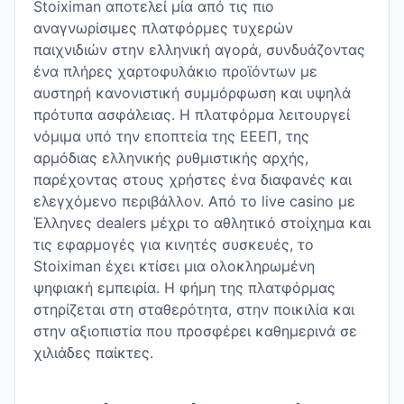
Stoiximan αποτελεί μία από τις πιο
αναγνωρίσιμες πλατφόρμες τυχερών
παιχνιδιών στην ελληνική αγορά, συνδυάζοντας
ένα πλήρες χαρτοφυλάκιο προϊόντων με
αυστηρή κανονιστική συμμόρφωση και υψηλά
πρότυπα ασφάλειας. Η πλατφόρμα λειτουργεί
νόμιμα υπό την εποπτεία της ΕΕΕΠ, της
αρμόδιας ελληνικής ρυθμιστικής αρχής,
παρέχοντας στους χρήστες ένα διαφανές και
ελεγχόμενο περιβάλλον. Από το live casino με
Έλληνες dealers μέχρι το αθλητικό στοίχημα και
τις εφαρμογές για κινητές συσκευές, το
Stoiximan έχει κτίσει μια ολοκληρωμένη
ψηφιακή εμπειρία. Η φήμη της πλατφόρμας
στηρίζεται στη σταθερότητα, στην ποικιλία και
στην αξιοπιστία που προσφέρει καθημερινά σε
χιλιάδες παίκτες.