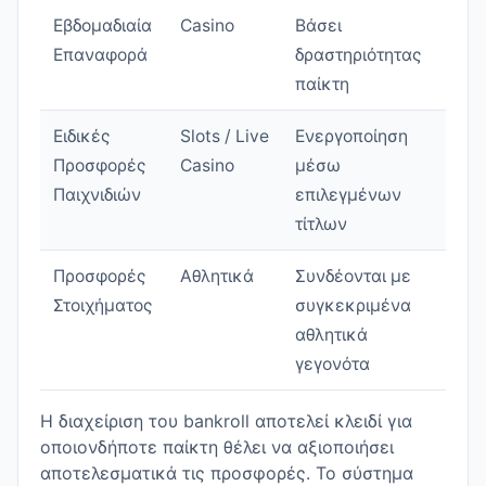
Εβδομαδιαία
Casino
Βάσει
Επαναφορά
δραστηριότητας
παίκτη
Ειδικές
Slots / Live
Ενεργοποίηση
Προσφορές
Casino
μέσω
Παιχνιδιών
επιλεγμένων
τίτλων
Προσφορές
Αθλητικά
Συνδέονται με
Στοιχήματος
συγκεκριμένα
αθλητικά
γεγονότα
Η διαχείριση του bankroll αποτελεί κλειδί για
οποιονδήποτε παίκτη θέλει να αξιοποιήσει
αποτελεσματικά τις προσφορές. Το σύστημα